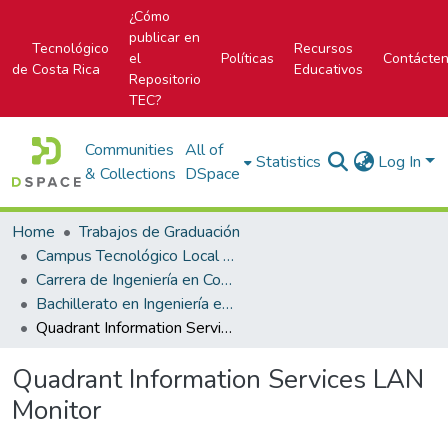
¿Cómo
publicar en
Tecnológico
Recursos
el
Políticas
Contácte
de Costa Rica
Educativos
Repositorio
TEC?
Communities
All of
Statistics
Log In
& Collections
DSpace
Home
Trabajos de Graduación
Campus Tecnológico Local San Carlos
Carrera de Ingeniería en Computación
Bachillerato en Ingeniería en Computación
Quadrant Information Services LAN Monitor
Quadrant Information Services LAN
Monitor