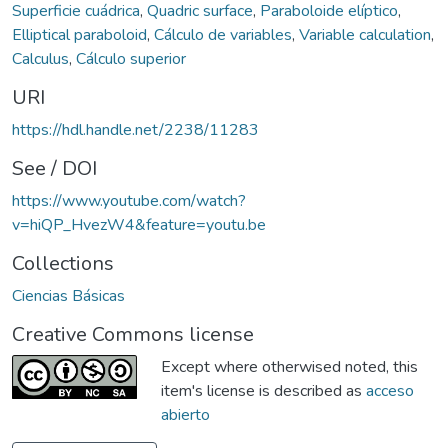
Superficie cuádrica
,
Quadric surface
,
Paraboloide elíptico
,
Elliptical paraboloid
,
Cálculo de variables
,
Variable calculation
,
Calculus
,
Cálculo superior
URI
https://hdl.handle.net/2238/11283
See / DOI
https://www.youtube.com/watch?
v=hiQP_HvezW4&feature=youtu.be
Collections
Ciencias Básicas
Creative Commons license
Except where otherwised noted, this
item's license is described as
acceso
abierto