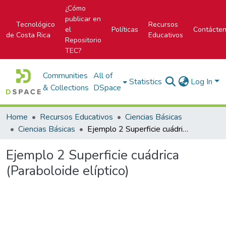
¿Cómo
publicar en
Tecnológico
Recursos
el
Políticas
Contácte
de Costa Rica
Educativos
Repositorio
TEC?
Communities
All of
Statistics
Log In
& Collections
DSpace
Home
Recursos Educativos
Ciencias Básicas
Ciencias Básicas
Ejemplo 2 Superficie cuádrica (Paraboloide elíptico)
Ejemplo 2 Superficie cuádrica
(Paraboloide elíptico)