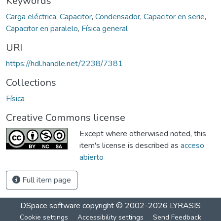
Keywords
Carga eléctrica
,
Capacitor
,
Condensador
,
Capacitor en serie
,
Capacitor en paralelo
,
Física general
URI
https://hdl.handle.net/2238/7381
Collections
Física
Creative Commons license
Except where otherwised noted, this
item's license is described as
acceso
abierto
Full item page
DSpace software
copyright © 2002-2026
LYRASIS
Cookie settings
Accessibility settings
Send Feedback