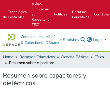
¿Cómo
publicar en
Tecnológico
Recursos
el
Políticas
Contácte
de Costa Rica
Educativos
Repositorio
TEC?
Communities
All of
Statistics
Log In
& Collections
DSpace
Home
Recursos Educativos
Ciencias Básicas
Física
Resumen sobre capacitores y dieléctricos
Resumen sobre capacitores y
dieléctricos