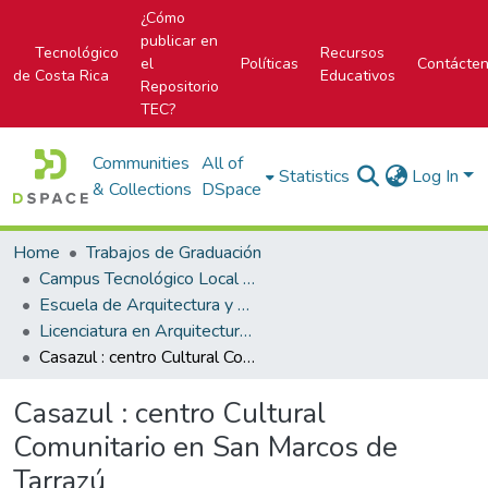
¿Cómo
publicar en
Tecnológico
Recursos
el
Políticas
Contácte
de Costa Rica
Educativos
Repositorio
TEC?
Communities
All of
Statistics
Log In
& Collections
DSpace
Home
Trabajos de Graduación
Campus Tecnológico Local San José
Escuela de Arquitectura y Urbanismo
Licenciatura en Arquitectura y Urbanismo
Casazul : centro Cultural Comunitario en San Marcos de Tarrazú
Casazul : centro Cultural
Comunitario en San Marcos de
Tarrazú