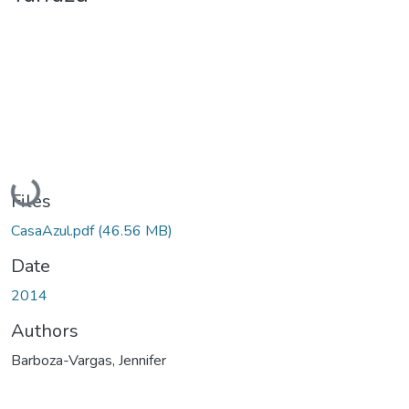
Loading...
Files
CasaAzul.pdf
(46.56 MB)
Date
2014
Authors
Barboza-Vargas, Jennifer