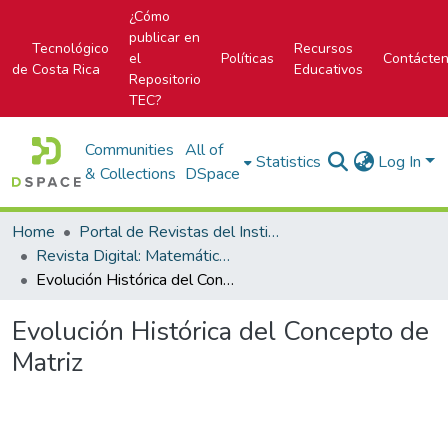
¿Cómo
publicar en
Tecnológico
Recursos
el
Políticas
Contácte
de Costa Rica
Educativos
Repositorio
TEC?
Communities
All of
Statistics
Log In
& Collections
DSpace
Home
Portal de Revistas del Instituto Tecnológico de Costa Rica
Revista Digital: Matemática, Educación e Internet
Evolución Histórica del Concepto de Matriz
Evolución Histórica del Concepto de
Matriz