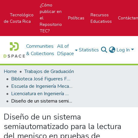
¿Cómo
publicar en
Tecnológico
Recursos
el
Políticas
Contácte
de Costa Rica
Educativos
Repositorio
TEC?
Communities
All of
Statistics
Log In
& Collections
DSpace
Home
Trabajos de Graduación
Biblioteca José Figueres Ferrer
Escuela de Ingeniería Mecatrónica (antes era Área Académica de Ingeniería Mecatrónica)
Licenciatura en Ingeniería Mecatrónica
Diseño de un sistema semiautomatizado para la lectura del menisco en pruebas de calibración de contenedores volumétricos
Diseño de un sistema
semiautomatizado para la lectura
del menisco en pruebas de