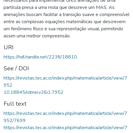
necessários para implementar cinco animações de uma
partícula presa a uma mola que descreve um MAS. As
animações buscam facilitar a transição suave e compreensível
entre as complexas equações matemáticas que descrevem
um fenômeno físico e sua representação visual, permitindo
assim uma melhor compreensão.
URI
https://hdl.handle.net/2238/18810
See / DOI
https://revistas.tec.ac.cr/index.php/matematica/article/view/7
952
10.18845/rdmei.v26i1.7952
Full text
https://revistas.tec.ac.cr/index.php/matematica/article/view/7
952/7699
https://revistas.tec.ac.cr/index.php/matematica/article/view/7