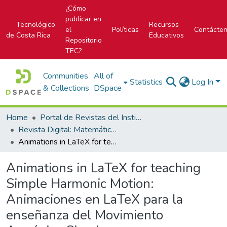
¿Cómo
publicar en
Tecnológico
Recursos
el
Políticas
Contácte
de Costa Rica
Educativos
Repositorio
TEC?
Communities
All of
Statistics
Log In
& Collections
DSpace
Home
Portal de Revistas del Instituto Tecnológico de Costa Rica
Revista Digital: Matemática, Educación e Internet
Animations in LaTeX for teaching Simple Harmonic Motion: Animaciones en LaTeX para la enseñanza del Movimiento Armónico Simple
Animations in LaTeX for teaching
Simple Harmonic Motion:
Animaciones en LaTeX para la
enseñanza del Movimiento