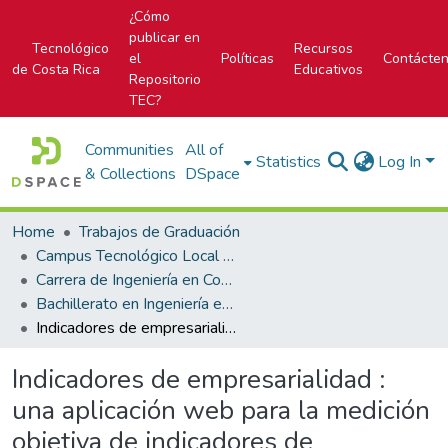
¿Cómo
publicar en
Tecnológico
Recursos
el
Políticas
Contácte
de Costa Rica
Educativos
Repositorio
TEC?
Communities
All of
Statistics
Log In
& Collections
DSpace
Home
Trabajos de Graduación
Campus Tecnológico Local San Carlos
Carrera de Ingeniería en Computación
Bachillerato en Ingeniería en Computación
Indicadores de empresarialidad : una aplicación web para la medición objetiva de indicadores de desarrollo de la Región Brunca de Costa Rica 2013
Indicadores de empresarialidad :
una aplicación web para la medición
objetiva de indicadores de