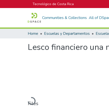
Tecnológico de Costa Rica
Communities & Collections
All of DSpa
Home
Escuelas y Departamentos
Lesco financiero una
Loading...
Files