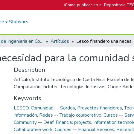
¿Cómo publicar en el Repositorio TE
ce
Statistics
Escuela de Ingeniería en Computación
Artículos
Lesco financiero una nec
 necesidad para la comunidad 
Description
Artículo, Instituto Tecnológico de Costa Rica. Escuela de I
Computación, Inclutec-Tecnologías Inclusivas, Coope And
Keywords
LESCO
,
Comunidad -- Sordos
,
Proyectos financieros
,
Tecn
información
,
Redes -- Trabajo colaborativo
,
Cursos -- Servi
Community -- Deaf
,
Financial projects
,
Information techno
Collaborative work
,
Courses -- Financial Services
,
Researc