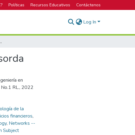
C?
Políticas
Recursos Educativos
Contáctenos
Log In
esidad para la comunidad sorda
sorda
ngeniería en
e No.1 RL., 2022
ología de la
cios financieros
,
logy
,
Networks --
h Subject