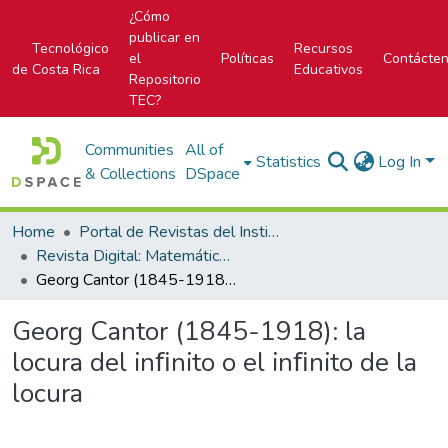
¿Cómo
publicar en
Tecnológico
Recursos
el
Políticas
Contácte
de Costa Rica
Educativos
Repositorio
TEC?
Communities
All of
Statistics
Log In
& Collections
DSpace
Home
Portal de Revistas del Instituto Tecnológico de Costa Rica
Revista Digital: Matemática, Educación e Internet
Georg Cantor (1845-1918): la locura del inﬁnito o el inﬁnito de la locura
Georg Cantor (1845-1918): la
locura del inﬁnito o el inﬁnito de la
locura