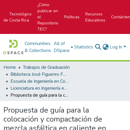
¿Cómo
publicar en
Tecnológico
Recursos
el
Políticas
Contácte
de Costa Rica
Educativos
Repositorio
TEC?
Communities
All of
Statistics
Log In
& Collections
DSpace
Home
Trabajos de Graduación
Biblioteca José Figueres Ferrer
Escuela de Ingeniería en Construcción
Licenciatura en Ingeniería en Construcción
Propuesta de guía para la colocación y compactación de mezcla asfáltica en caliente en condiciones de montaña
Propuesta de guía para la
colocación y compactación de
mezcla asfáltica en caliente en