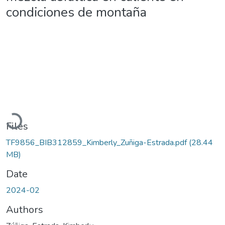
condiciones de montaña
Loading...
Files
TF9856_BIB312859_Kimberly_Zuñiga-Estrada.pdf
(28.44
MB)
Date
2024-02
Authors