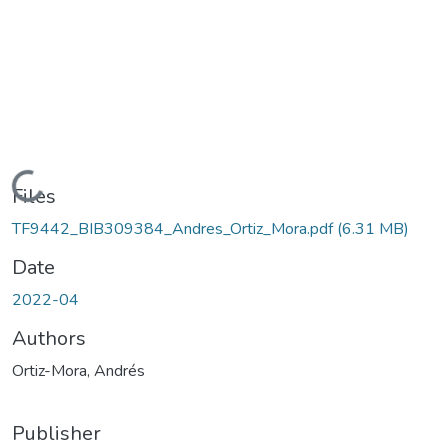
Loading...
Files
TF9442_BIB309384_Andres_Ortiz_Mora.pdf
(6.31 MB)
Date
2022-04
Authors
Ortiz-Mora, Andrés
Publisher