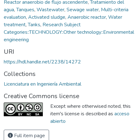
Reactor anaerobio de flujo ascendente
,
Tratamiento del
agua
,
Tanques
,
Wastewater
,
Sewage water
,
Multi-criteria
evaluation
,
Activated sludge
,
Anaerobic reactor
,
Water
treatment
,
Tanks
,
Research Subject
Categories::TECHNOLOGY::Other technology::Environmental
engineering
URI
https://hdl.handle.net/2238/14272
Collections
Licenciatura en Ingeniería Ambiental
Creative Commons license
Except where otherwised noted, this
item's license is described as
acceso
abierto
Full item page