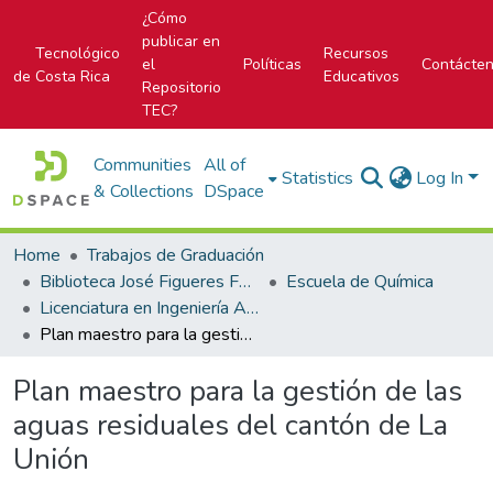
¿Cómo
publicar en
Tecnológico
Recursos
el
Políticas
Contácte
de Costa Rica
Educativos
Repositorio
TEC?
Communities
All of
Statistics
Log In
& Collections
DSpace
Home
Trabajos de Graduación
Biblioteca José Figueres Ferrer
Escuela de Química
Licenciatura en Ingeniería Ambiental
Plan maestro para la gestión de las aguas residuales del cantón de La Unión
Plan maestro para la gestión de las
aguas residuales del cantón de La
Unión