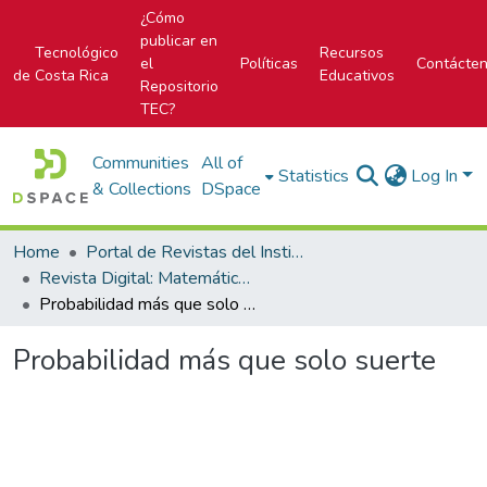
¿Cómo
publicar en
Tecnológico
Recursos
el
Políticas
Contácte
de Costa Rica
Educativos
Repositorio
TEC?
Communities
All of
Statistics
Log In
& Collections
DSpace
Home
Portal de Revistas del Instituto Tecnológico de Costa Rica
Revista Digital: Matemática, Educación e Internet
Probabilidad más que solo suerte
Probabilidad más que solo suerte