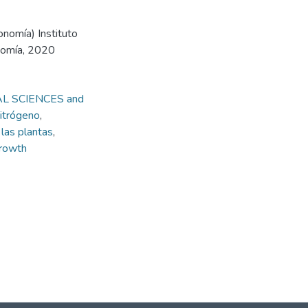
onomía) Instituto
onomía, 2020
AL SCIENCES and
itrógeno
,
las plantas
,
growth