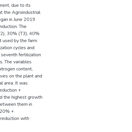
ment, due to its
at the Agroindustrial
began in June 2019
nduction. The
T2), 30% (T3), 40%
t used by the farm
ization cycles and
eventh fertilization
. The variables
nitrogen content,
aves on the plant and
l area. It was
eduction +
ed the highest growth
 between them in
f 20% +
reduction with