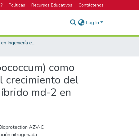
C?
Políticas
Recursos Educativos
Contáctenos
Log In
Licenciatura en Ingeniería en Agronomía
hoococcum) como
l crecimiento del
híbrido md-2 en
e Bioprotection AZV-C
ación nitrogenada