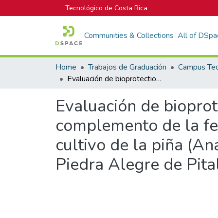
Tecnológico de Costa Rica
Communities & Collections
All of DSpa
Home
Trabajos de Graduación
Evaluación de bioprotection azv-c (Azotobacter choococcum) como complemento de la fertilización nitrogenada para el crecimiento del cultivo de la piña (Ananas comosus var. comosus) híbrido md-2 en Piedra Alegre de Pital, Costa Rica
Evaluación de biopro
complemento de la fer
cultivo de la piña (A
Piedra Alegre de Pita