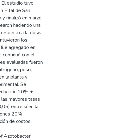
 El estudio tuvo
en Pital de San
a y finalizó en marzo
ntearon haciendo una
respecto a la dosis
antuvieron los
C fue agregado en
se continuó con el
les evaluadas fueron
nitrógeno, peso,
en la planta y
erimental. Se
reducción 20% +
n las mayores tasas
,05) entre sí en la
ciones 20% +
ción de costos
 of Azotobacter