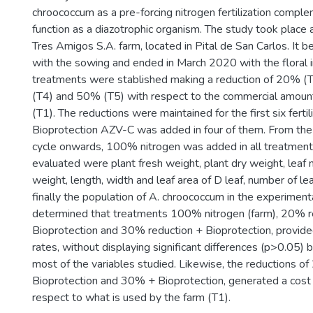
chroococcum as a pre-forcing nitrogen fertilization comple
function as a diazotrophic organism. The study took place 
Tres Amigos S.A. farm, located in Pital de San Carlos. It 
with the sowing and ended in March 2020 with the floral i
treatments were stablished making a reduction of 20% (
(T4) and 50% (T5) with respect to the commercial amoun
(T1). The reductions were maintained for the first six fertil
Bioprotection AZV-C was added in four of them. From the s
cycle onwards, 100% nitrogen was added in all treatments
evaluated were plant fresh weight, plant dry weight, leaf 
weight, length, width and leaf area of D leaf, number of le
finally the population of A. chroococcum in the experimenta
determined that treatments 100% nitrogen (farm), 20% r
Bioprotection and 30% reduction + Bioprotection, provid
rates, without displaying significant differences (p>0.05)
most of the variables studied. Likewise, the reductions o
Bioprotection and 30% + Bioprotection, generated a cost 
respect to what is used by the farm (T1).