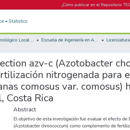
¿Cómo publicar en el Repositorio TE
ce
Statistics
Campus Tecnológico Local San Carlos
Escuela de Ingeniería en Agronomía
tection azv-c (Azotobacter c
tilización nitrogenada para e
nanas comosus var. comosus) 
l, Costa Rica
Abstract
El objetivo de esta investigación fue evaluar el efecto d
(Azotobacter chroococcum) como complemento de fertiliz