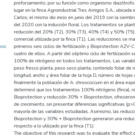
preforzamiento, por su función como organismo diazótrofo.
lugar en la finca Agroindustrial Tres Amigos S.A., ubicada 
Carlos; el mismo dio inicio en junio del 2019 con la siembr
del 2020 con la inducción floral. Los tratamientos se pla
reducción del 20% (T2), 30% (T3), 40% (T4) y 50% (T5) 
comercial utilizada por la finca (T1). Las reducciones se m
ooc
primeros seis ciclos de fertilización y Bioprotection AZV-
cuatro de ellos. A partir del séptimo ciclo de fertilización 
100% de nitrógeno en todos los tratamientos. Las variab
peso fresco planta, peso seco planta, contenido foliar de 
longitud, ancho y área foliar de la hoja D, número de hojas 
finalmente la población de A. chroococcum en el área exp
determinó que los tratamientos 100% nitrógeno (finca), 
Bioprotection y reducción 30% + Bioprotection, ofreciero
de crecimiento, sin presentar diferencias significativas (p>0
mayoría de las variables estudiadas. Asimismo, las reduc
Bioprotection y 30% + Bioprotection generaron una reduc
respecto a lo utilizado por la finca (T1).
The objective of this research was to evaluate the effect