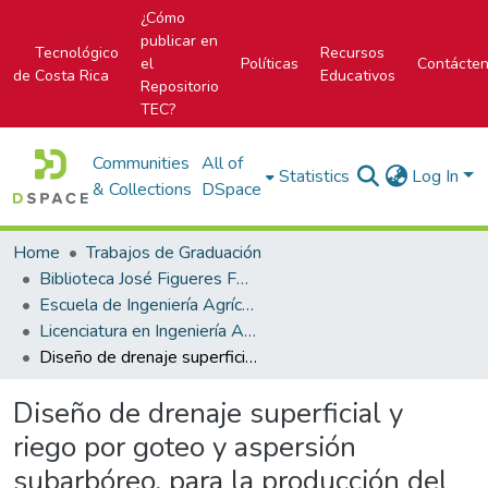
¿Cómo
publicar en
Tecnológico
Recursos
el
Políticas
Contácte
de Costa Rica
Educativos
Repositorio
TEC?
Communities
All of
Statistics
Log In
& Collections
DSpace
Home
Trabajos de Graduación
Biblioteca José Figueres Ferrer
Escuela de Ingeniería Agrícola
Licenciatura en Ingeniería Agrícola
Diseño de drenaje superficial y riego por goteo y aspersión subarbóreo, para la producción del cultivo de aguacate Hass en Finca Nubes, Coris, Cartago
Diseño de drenaje superficial y
riego por goteo y aspersión
subarbóreo, para la producción del