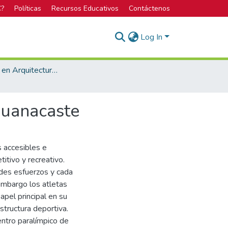
C?
Políticas
Recursos Educativos
Contáctenos
Log In
Licenciatura en Arquitectura y Urbanismo
Guanacaste
s accesibles e
itivo y recreativo.
des esfuerzos y cada
 embargo los atletas
apel principal en su
structura deportiva.
entro paralímpico de