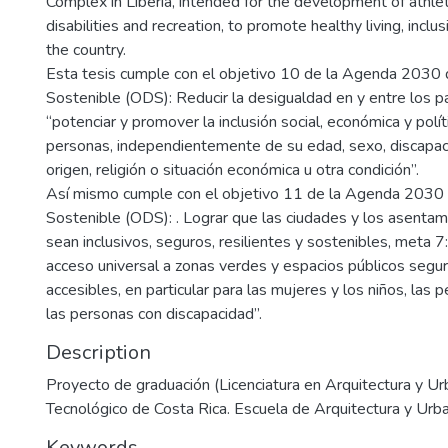
Complex in Liberia, intended for the development of athle
disabilities and recreation, to promote healthy living, inclus
the country.
Esta tesis cumple con el objetivo 10 de la Agenda 2030 
Sostenible (ODS): Reducir la desigualdad en y entre los p
“potenciar y promover la inclusión social, económica y polít
personas, independientemente de su edad, sexo, discapacid
origen, religión o situación económica u otra condición”.
Así mismo cumple con el objetivo 11 de la Agenda 2030 
Sostenible (ODS): . Lograr que las ciudades y los asent
sean inclusivos, seguros, resilientes y sostenibles, meta 7
acceso universal a zonas verdes y espacios públicos seguro
accesibles, en particular para las mujeres y los niños, las
las personas con discapacidad”.
Description
Proyecto de graduación (Licenciatura en Arquitectura y Ur
Tecnológico de Costa Rica. Escuela de Arquitectura y Urb
Keywords