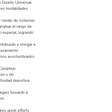
en Diseño Universal,
ntes modalidades
or medio de sistemas
ampliar el rango de
n espacial, logrando
tribuirán a otorgar a
plazamiento
tamos acostumbrados
o Complejo
con o sin
ctividad deportiva
ategies towards a
nt.
kes great efforts