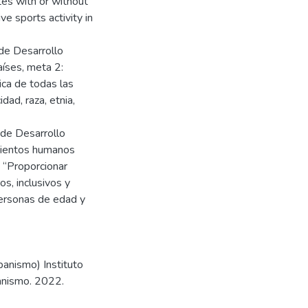
tes with or without
ive sports activity in
de Desarrollo
aíses, meta 2:
ica de todas las
ad, raza, etnia,
de Desarrollo
amientos humanos
: “Proporcionar
s, inclusivos y
 personas de edad y
banismo) Instituto
anismo. 2022.