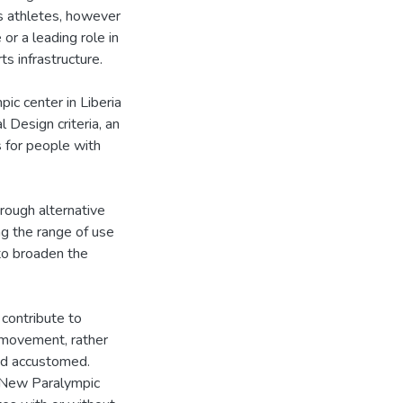
ts athletes, however
or a leading role in
s infrastructure.
pic center in Liberia
l Design criteria, an
s for people with
hrough alternative
ng the range of use
 to broaden the
 contribute to
 movement, rather
nd accustomed.
he New Paralympic