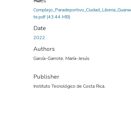
Loading...
Files
Complejo_Paradeportivo_Ciudad_Liberia_Guana
te.pdf
(43.44 MB)
Date
2022
Authors
García-Garrote, María-Jesús
Publisher
Instituto Tecnológico de Costa Rica.