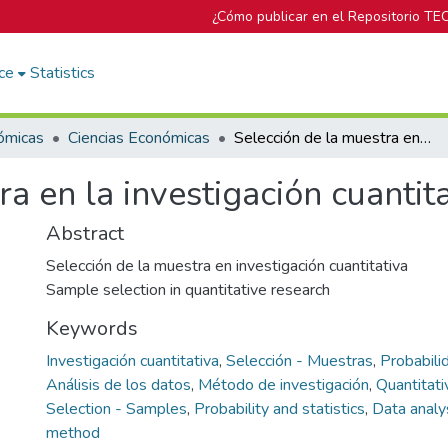
¿Cómo publicar en el Repositorio TE
ce
Statistics
ómicas
Ciencias Económicas
Selección de la muestra en la investigación cuantitativa
a en la investigación cuantit
Abstract
Selección de la muestra en investigación cuantitativa
Sample selection in quantitative research
Keywords
Investigación cuantitativa
,
Selección - Muestras
,
Probabili
Análisis de los datos
,
Método de investigación
,
Quantitati
Selection - Samples
,
Probability and statistics
,
Data analy
method