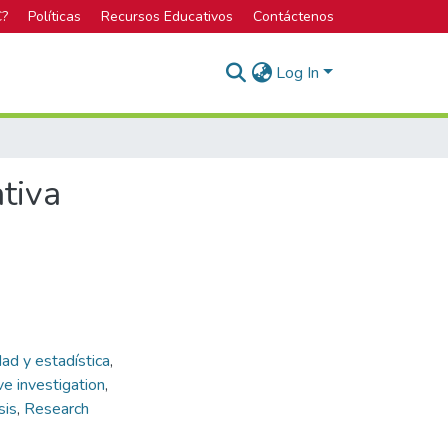
C?
Políticas
Recursos Educativos
Contáctenos
Log In
ativa
dad y estadística
,
ve investigation
,
sis
,
Research