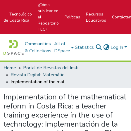
¿Cómo
publicar en
Tecnológico
Recursos
el
Políticas
Contácte
de Costa Rica
Educativos
Repositorio
TEC?
Communities
All of
Statistics
Log In
& Collections
DSpace
Home
Portal de Revistas del Instituto Tecnológico de Costa Rica
Revista Digital: Matemática, Educación e Internet
Implementation of the mathematical reform in Costa Rica: a teacher training experience in the use of technology: Implementación de la reforma matemática en Costa Rica: una experiencia de capacitación docente en el uso de tecnologías
Implementation of the mathematical
reform in Costa Rica: a teacher
training experience in the use of
technology: Implementación de la