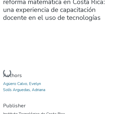
reforma matemática en Costa Rica:
una experiencia de capacitación
docente en el uso de tecnologías
Loading...
Authors
Agüero Calvo, Evelyn
Solís Arguedas, Adriana
Publisher
Instituto Tecnológico de Costa Rica