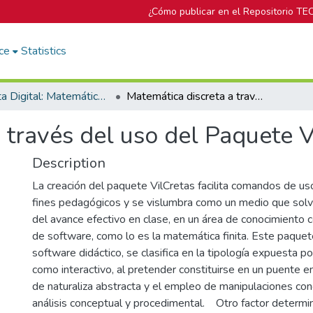
¿Cómo publicar en el Repositorio TE
ce
Statistics
Revista Digital: Matemática, Educación e Internet
Matemática discreta a través del uso del Paquete Vilcretas
 través del uso del Paquete V
Description
La creación del paquete VilCretas facilita comandos de uso
fines pedagógicos y se vislumbra como un medio que solv
del avance efectivo en clase, en un área de conocimiento 
de software, como lo es la matemática finita. Este paque
software didáctico, se clasifica en la tipología expuesta 
como interactivo, al pretender constituirse en un puente 
de naturaliza abstracta y el empleo de manipulaciones con
análisis conceptual y procedimental. Otro factor determin