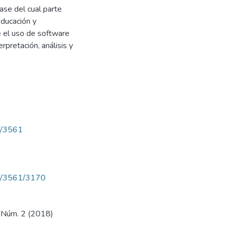
base del cual parte
educación y
e el uso de software
rpretación, análisis y
ew/3561
iew/3561/3170
8, Núm. 2 (2018)