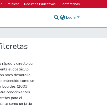
C?
Políticas
Recursos Educativos
Contáctenos
Log In
ilcretas
 rápido y directo con
enta el obstáculo
con poco desarrollo
te entendido como un
por Lourdes (2003),
entre conocimientos
cretas para el
ante como un juicio