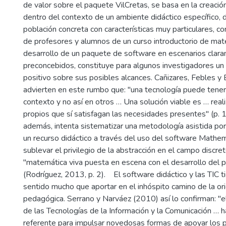
de valor sobre el paquete VilCretas, se basa en la creació
dentro del contexto de un ambiente didáctico específico, d
población concreta con características muy particulares, co
de profesores y alumnos de un curso introductorio de mate
desarrollo de un paquete de software en escenarios clar
preconcebidos, constituye para algunos investigadores un
positivo sobre sus posibles alcances. Cañizares, Febles y
advierten en este rumbo que: "una tecnología puede tener
contexto y no así en otros … Una solución viable es … reali
propios que sí satisfagan las necesidades presentes" (p.
además, intenta sistematizar una metodología asistida p
un recurso didáctico a través del uso del software Mathe
sublevar el privilegio de la abstracción en el campo discret
"matemática viva puesta en escena con el desarrollo del p
(Rodríguez, 2013, p. 2). El software didáctico y las TIC t
sentido mucho que aportar en el inhóspito camino de la ori
pedagógica. Serrano y Narváez (2010) así lo confirman: "e
de las Tecnologías de la Información y la Comunicación … 
referente para impulsar novedosas formas de apoyar los 