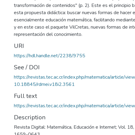
transformación de contenidos" (p. 2). Este es el principio 
esta propuesta didáctica: buscar nuevas formas de hacer 
esencialmente educación matemática, facilitando mediant
y en este caso el paquete VilCretas, nuevas formas de inte
representación del conocimiento.
URI
https://hdl.handle.net/2238/9755
See / DOI
https://revistas.tec.ac.cr/index.php/matematica/article/vi
10.18845/rdmei.v18i2.3561
Full text
https://revistas.tec.ac.cr/index.php/matematica/article/v
Description
Revista Digital: Matemática, Educación e Internet; Vol. 1
1659-0643