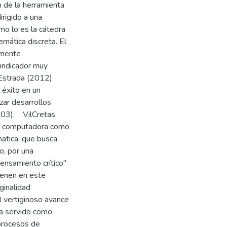
n de la herramienta
irigido a una
mo lo es la cátedra
mática discreta. El
amente
 indicador muy
 Estrada (2012)
 éxito en un
zar desarrollos
 103). VilCretas
or computadora como
matica, que busca
o, por una
ensamiento crítico"
ienen en este
ginalidad
l vertiginoso avance
ha servido como
procesos de