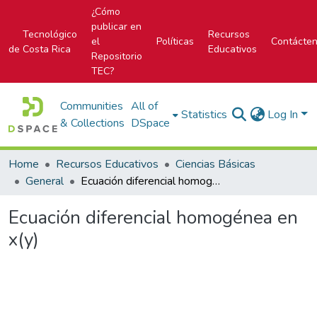
¿Cómo
publicar en
Tecnológico
Recursos
el
Políticas
Contácte
de Costa Rica
Educativos
Repositorio
TEC?
Communities
All of
Statistics
Log In
& Collections
DSpace
Home
Recursos Educativos
Ciencias Básicas
General
Ecuación diferencial homogénea en x(y)
Ecuación diferencial homogénea en
x(y)