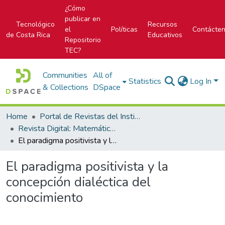
¿Cómo
publicar en
Tecnológico
Recursos
el
Políticas
Contácte
de Costa Rica
Educativos
Repositorio
TEC?
Communities
All of
Statistics
Log In
& Collections
DSpace
Home
Portal de Revistas del Instituto Tecnológico de Costa Rica
Revista Digital: Matemática, Educación e Internet
El paradigma positivista y la concepción dialéctica del conocimiento
El paradigma positivista y la
concepción dialéctica del
conocimiento