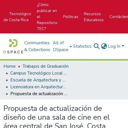
¿Cómo
publicar en
Tecnológico
Recursos
el
Políticas
Contácte
de Costa Rica
Educativos
Repositorio
TEC?
Communities
All of
Statistics
Log In
& Collections
DSpace
Home
Trabajos de Graduación
Campus Tecnológico Local San José
Escuela de Arquitectura y Urbanismo
Licenciatura en Arquitectura y Urbanismo
Propuesta de actualización de diseño de una sala de cine en el área central de San José, Costa
Propuesta de actualización de
diseño de una sala de cine en el
área central de San José, Costa