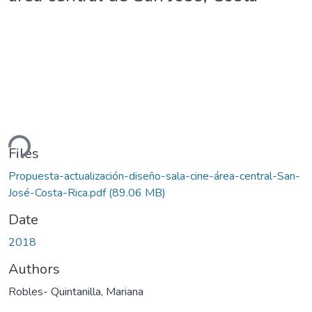
ding...
Files
Propuesta-actualización-diseño-sala-cine-área-central-San-
José-Costa-Rica.pdf
(89.06 MB)
Date
2018
Authors
Robles- Quintanilla, Mariana