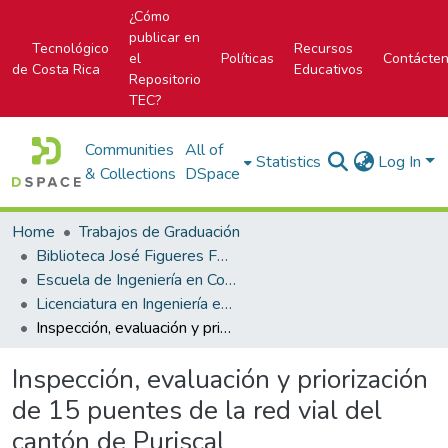
¿Cómo
publicar en
Tecnológico
Recursos
el
Políticas
Contácte
de Costa Rica
Educativos
Repositorio
TEC?
Communities
All of
Statistics
Log In
& Collections
DSpace
Home
Trabajos de Graduación
Biblioteca José Figueres Ferrer
Escuela de Ingeniería en Construcción
Licenciatura en Ingeniería en Construcción
Inspección, evaluación y priorización de 15 puentes de la red vial del cantón de Puriscal
Inspección, evaluación y priorización
de 15 puentes de la red vial del
cantón de Puriscal