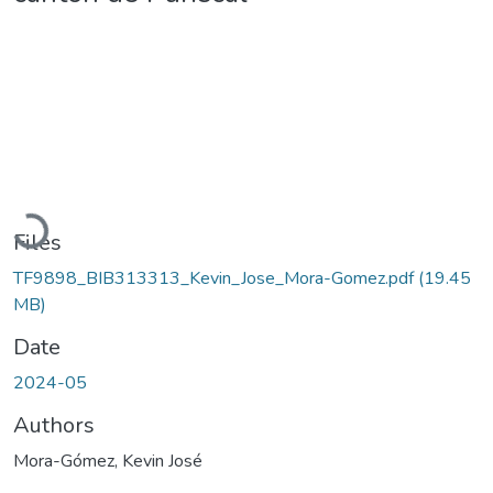
Loading...
Files
TF9898_BIB313313_Kevin_Jose_Mora-Gomez.pdf
(19.45
MB)
Date
2024-05
Authors
Mora-Gómez, Kevin José