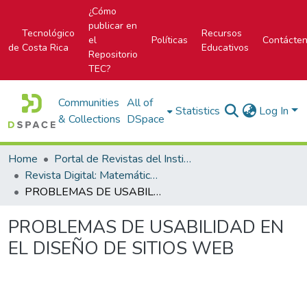
¿Cómo
publicar en
Tecnológico
Recursos
el
Políticas
Contácte
de Costa Rica
Educativos
Repositorio
TEC?
Communities
All of
Statistics
Log In
& Collections
DSpace
Home
Portal de Revistas del Instituto Tecnológico de Costa Rica
Revista Digital: Matemática, Educación e Internet
PROBLEMAS DE USABILIDAD EN EL DISEÑO DE SITIOS WEB
PROBLEMAS DE USABILIDAD EN
EL DISEÑO DE SITIOS WEB