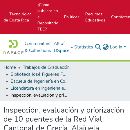
¿Cómo
publicar en
Tecnológico
Recursos
el
Políticas
Contácte
de Costa Rica
Educativos
Repositorio
TEC?
Communities
All of
Statistics
Log In
& Collections
DSpace
Home
Trabajos de Graduación
Biblioteca José Figueres Ferrer
Escuela de Ingeniería en Construcción
Licenciatura en Ingeniería en Construcción
Inspección, evaluación y priorización de 10 puentes de la Red Vial Cantonal de Grecia, Alajuela
Inspección, evaluación y priorización
de 10 puentes de la Red Vial
Cantonal de Grecia, Alajuela