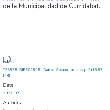
de la Municipalidad de Curridabat.
Loading...
Files
TF8978_BIB302928_ Darlan_Solano_Jimenez.pdf
(15.87
MB)
Date
2021-07
Authors