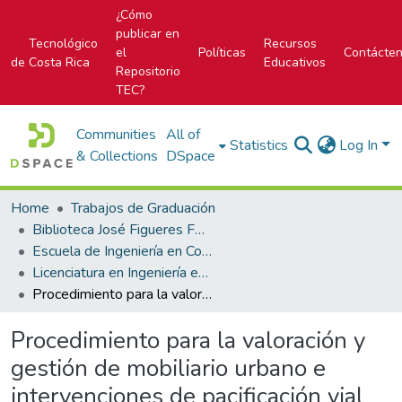
¿Cómo
publicar en
Tecnológico
Recursos
el
Políticas
Contácte
de Costa Rica
Educativos
Repositorio
TEC?
Communities
All of
Statistics
Log In
& Collections
DSpace
Home
Trabajos de Graduación
Biblioteca José Figueres Ferrer
Escuela de Ingeniería en Construcción
Licenciatura en Ingeniería en Construcción
Procedimiento para la valoración y gestión de mobiliario urbano e intervenciones de pacificación vial de la Municipalidad de Curridabat.
Procedimiento para la valoración y
gestión de mobiliario urbano e
intervenciones de pacificación vial