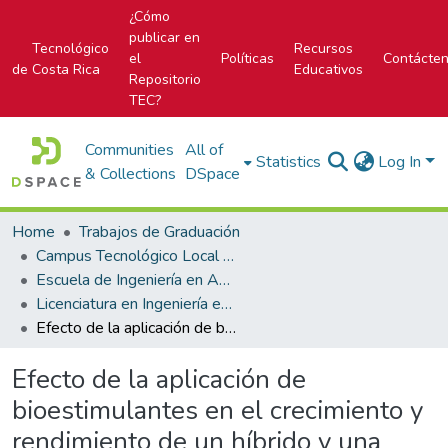
¿Cómo
publicar en
Tecnológico
Recursos
el
Políticas
Contácte
de Costa Rica
Educativos
Repositorio
TEC?
Communities
All of
Statistics
Log In
& Collections
DSpace
Home
Trabajos de Graduación
Campus Tecnológico Local San Carlos
Escuela de Ingeniería en Agronomía
Licenciatura en Ingeniería en Agronomía
Efecto de la aplicación de bioestimulantes en el crecimiento y rendimiento de un híbrido y una variedad de maíz (Zea mays) en Santa Clara de San Carlos, Alajuela Costa Rica
Efecto de la aplicación de
bioestimulantes en el crecimiento y
rendimiento de un híbrido y una