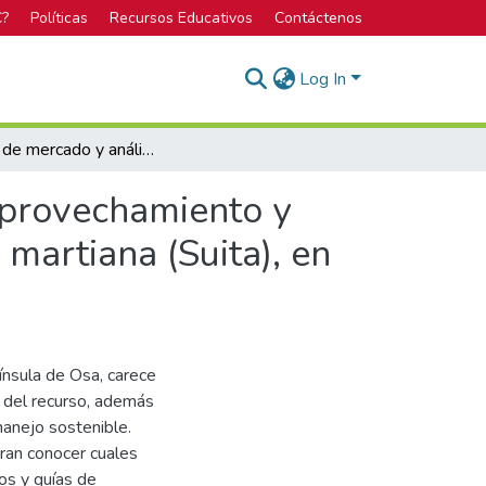
C?
Políticas
Recursos Educativos
Contáctenos
Log In
Estudio de mercado y análisis de rentabilidad del aprovechamiento y comercialización de hojas de la especie Asterogyne martiana (Suita), en la Península de Osa.
 aprovechamiento y
martiana (Suita), en
ínsula de Osa, carece
n del recurso, además
manejo sostenible.
eran conocer cuales
os y guías de