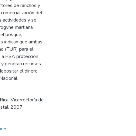
uctores de ranchos y
 comercialización del
s actividades y se
erogyne martiana,
del bosque,
isis indican que ambas
rno (TUR) para el
 a PSA proteccion
 y generan recursos
depositar el dinero
Nacional.
Rica. Vicerrectoría de
estal, 2007
ores