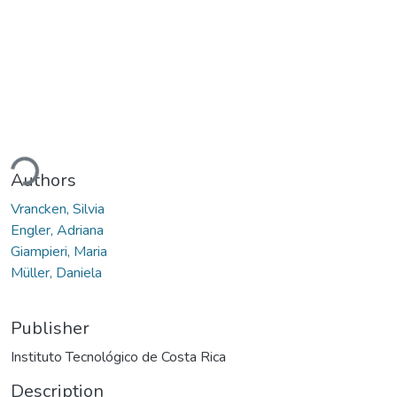
ding...
Authors
Vrancken, Silvia
Engler, Adriana
Giampieri, Maria
Müller, Daniela
Publisher
Instituto Tecnológico de Costa Rica
Description