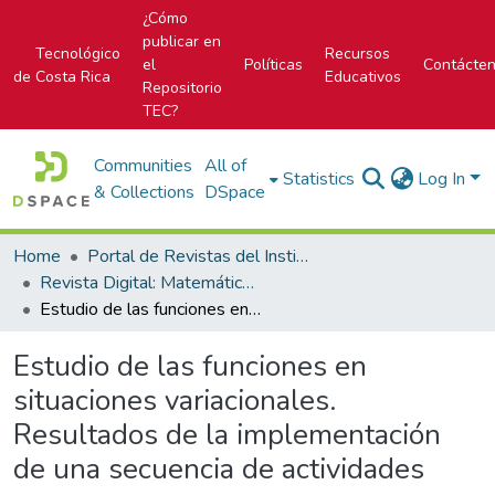
¿Cómo
publicar en
Tecnológico
Recursos
el
Políticas
Contácte
de Costa Rica
Educativos
Repositorio
TEC?
Communities
All of
Statistics
Log In
& Collections
DSpace
Home
Portal de Revistas del Instituto Tecnológico de Costa Rica
Revista Digital: Matemática, Educación e Internet
Estudio de las funciones en situaciones variacionales. Resultados de la implementación de una secuencia de actividades
Estudio de las funciones en
situaciones variacionales.
Resultados de la implementación
de una secuencia de actividades