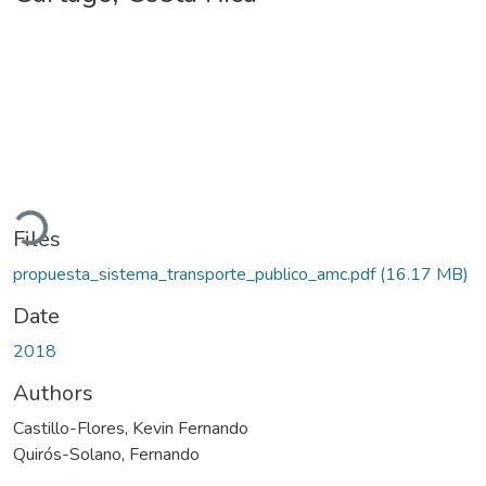
oading...
Files
propuesta_sistema_transporte_publico_amc.pdf
(16.17 MB)
Date
2018
Authors
Castillo-Flores, Kevin Fernando
Quirós-Solano, Fernando