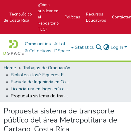
¿Cómo
publicar en
Tecnológico
Recursos
el
Políticas
Contácte
de Costa Rica
Educativos
Repositorio
TEC?
Communities
All of
Statistics
Log In
& Collections
DSpace
Home
Trabajos de Graduación
Biblioteca José Figueres Ferrer
Escuela de Ingeniería en Construcción
Licenciatura en Ingeniería en Construcción
Propuesta sistema de transporte público del área Metropolitana de Cartago, Costa Rica
Propuesta sistema de transporte
público del área Metropolitana de
Cartago, Costa Rica