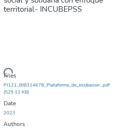
social y solidaria con enfoque
territorial- INCUBEPSS
Loading...
Files
PI121_BIB314678_Plataforma_de_incubacion....pdf
(529.11 KB)
Date
2023
Authors