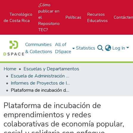
¿Cómo
publicar en
Tecnológico
Recursos
el
Políticas
Contácte
de Costa Rica
Educativos
Repositorio
TEC?
Communities
All of
Statistics
Log In
& Collections
DSpace
Home
Escuelas y Departamentos
Escuela de Administración de Empresas
Informes de Proyectos de Investigación
Plataforma de incubación de emprendimientos y redes colaborativas de economía popular, social y solidaria con enfoque territorial- INCUBEPSS
Plataforma de incubación de
emprendimientos y redes
colaborativas de economía popular,