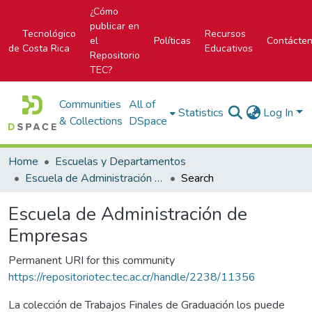
¿Cómo
publicar en
Tecnológico
Recursos
el
Políticas
Contácte
de Costa Rica
Educativos
Repositorio
TEC?
Communities
All of
Statistics
Log In
& Collections
DSpace
Home
Escuelas y Departamentos
Escuela de Administración de Empresas
Search
Escuela de Administración de
Empresas
Permanent URI for this community
https://repositoriotec.tec.ac.cr/handle/2238/11356
La colección de Trabajos Finales de Graduación los puede