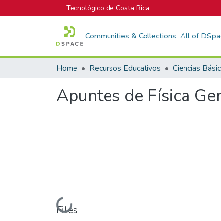
Tecnológico de Costa Rica
Communities & Collections
All of DSpa
Home
Recursos Educativos
Ciencias Bási
Apuntes de Física Gen
Loading...
Files