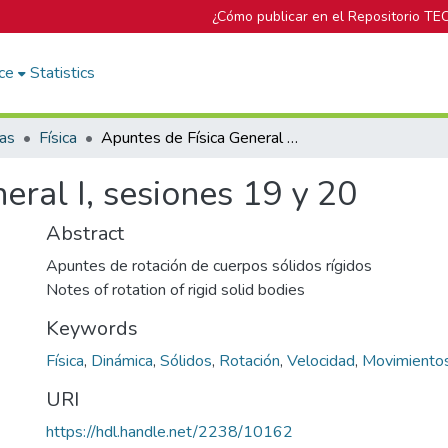
¿Cómo publicar en el Repositorio TE
ce
Statistics
cas
Física
Apuntes de Física General I, sesiones 19 y 20
eral I, sesiones 19 y 20
Abstract
Apuntes de rotación de cuerpos sólidos rígidos
Notes of rotation of rigid solid bodies
Keywords
Física
,
Dinámica
,
Sólidos
,
Rotación
,
Velocidad
,
Movimiento
URI
https://hdl.handle.net/2238/10162