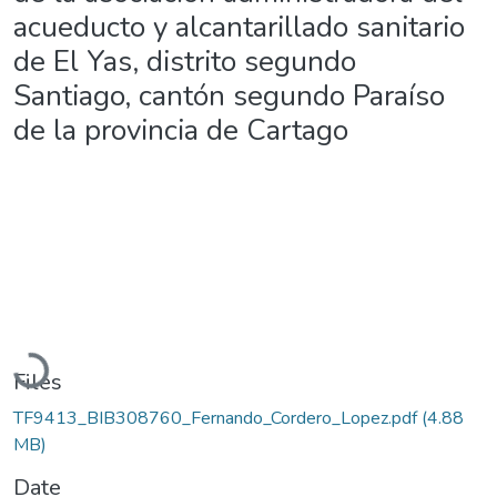
acueducto y alcantarillado sanitario
de El Yas, distrito segundo
Santiago, cantón segundo Paraíso
de la provincia de Cartago
Loading...
Files
TF9413_BIB308760_Fernando_Cordero_Lopez.pdf
(4.88
MB)
Date