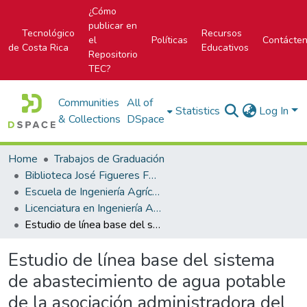
¿Cómo
publicar en
Tecnológico
Recursos
el
Políticas
Contácte
de Costa Rica
Educativos
Repositorio
TEC?
Communities
All of
Statistics
Log In
& Collections
DSpace
Home
Trabajos de Graduación
Biblioteca José Figueres Ferrer
Escuela de Ingeniería Agrícola
Licenciatura en Ingeniería Agrícola
Estudio de línea base del sistema de abastecimiento de agua potable de la asociación administradora del acueducto y alcantarillado sanitario de El Yas, distrito segundo Santiago, cantón segundo Paraíso de la provincia de Cartago
Estudio de línea base del sistema
de abastecimiento de agua potable
de la asociación administradora del