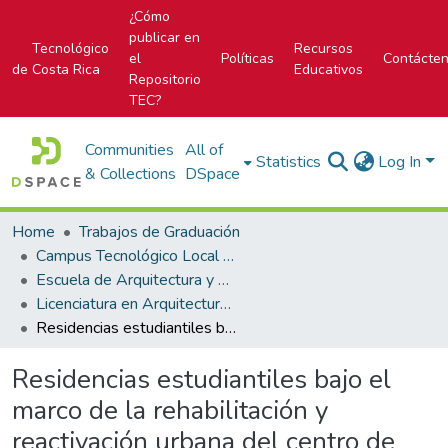
¿Cómo
publicar en
Tecnológico
Recursos
el
Políticas
Contácte
de Costa Rica
Educativos
Repositorio
TEC?
Communities
All of
Statistics
Log In
& Collections
DSpace
Home
Trabajos de Graduación
Campus Tecnológico Local San José
Escuela de Arquitectura y Urbanismo
Licenciatura en Arquitectura y Urbanismo
Residencias estudiantiles bajo el marco de la rehabilitación y reactivación urbana del centro de San José
Residencias estudiantiles bajo el
marco de la rehabilitación y
reactivación urbana del centro de