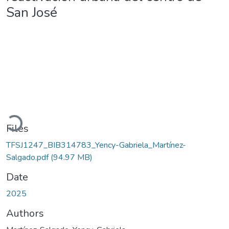
San José
Loading...
Files
TFSJ1247_BIB314783_Yency-Gabriela_Martínez-
Salgado.pdf
(94.97 MB)
Date
2025
Authors