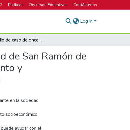
C?
Políticas
Recursos Educativos
Contáctenos
Log In
El estudio de caso de cinco mujeres de la comunidad de San Ramón de la Virgen de Sarapiquí : turismo rural, emprendimiento y empoderamiento de mujeres. Informe final (técnico)
dad de San Ramón de
nto y
)
nte en la sociedad.
nto socioeconómico
s puede ayudar con el