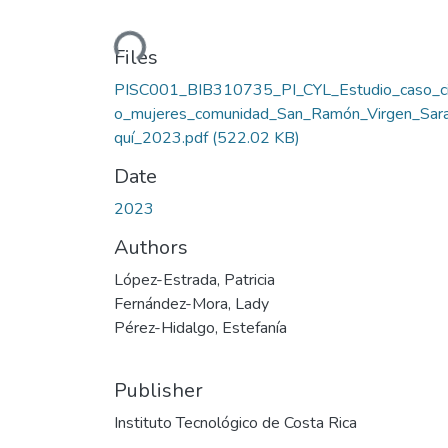
Loading...
Files
PISC001_BIB310735_PI_CYL_Estudio_caso_c
o_mujeres_comunidad_San_Ramón_Virgen_Sara
quí_2023.pdf
(522.02 KB)
Date
2023
Authors
López-Estrada, Patricia
Fernández-Mora, Lady
Pérez-Hidalgo, Estefanía
Publisher
Instituto Tecnológico de Costa Rica