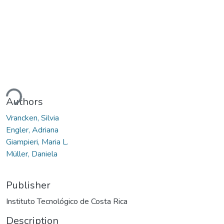
ding...
Authors
Vrancken, Silvia
Engler, Adriana
Giampieri, Maria L.
Müller, Daniela
Publisher
Instituto Tecnológico de Costa Rica
Description