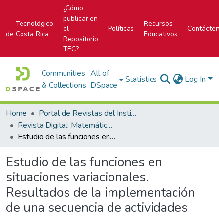
¿Cómo
publicar en
Tecnológico
Recursos
el
Políticas
Contácte
de Costa Rica
Educativos
Repositorio
TEC?
Communities
All of
Statistics
Log In
& Collections
DSpace
Home
Portal de Revistas del Instituto Tecnológico de Costa Rica
Revista Digital: Matemática, Educación e Internet
Estudio de las funciones en situaciones variacionales. Resultados de la implementación de una secuencia de actividades
Estudio de las funciones en
situaciones variacionales.
Resultados de la implementación
de una secuencia de actividades