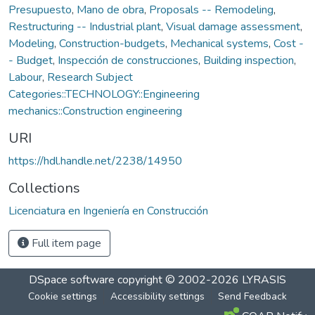
Presupuesto
,
Mano de obra
,
Proposals -- Remodeling
,
Restructuring -- Industrial plant
,
Visual damage assessment
,
Modeling
,
Construction-budgets
,
Mechanical systems
,
Cost -
- Budget
,
Inspección de construcciones
,
Building inspection
,
Labour
,
Research Subject
Categories::TECHNOLOGY::Engineering
mechanics::Construction engineering
URI
https://hdl.handle.net/2238/14950
Collections
Licenciatura en Ingeniería en Construcción
Full item page
DSpace software
copyright © 2002-2026
LYRASIS
Cookie settings
Accessibility settings
Send Feedback