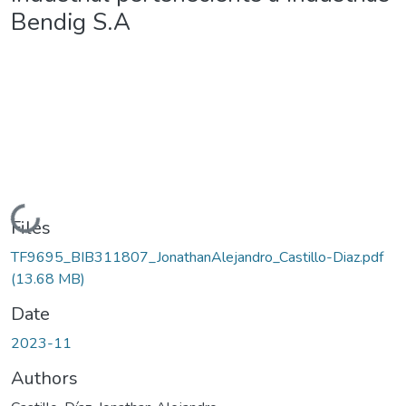
Bendig S.A
Loading...
Files
TF9695_BIB311807_JonathanAlejandro_Castillo-Diaz.pdf
(13.68 MB)
Date
2023-11
Authors