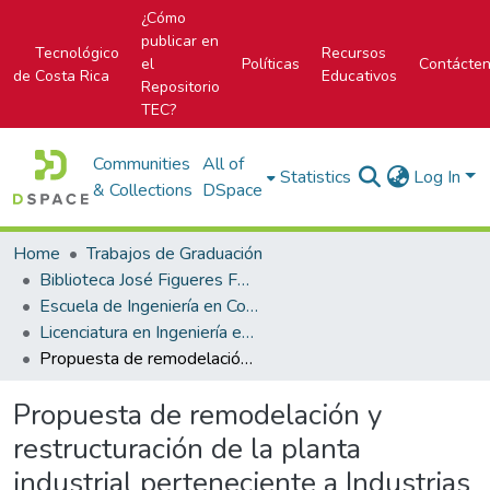
¿Cómo
publicar en
Tecnológico
Recursos
el
Políticas
Contácte
de Costa Rica
Educativos
Repositorio
TEC?
Communities
All of
Statistics
Log In
& Collections
DSpace
Home
Trabajos de Graduación
Biblioteca José Figueres Ferrer
Escuela de Ingeniería en Construcción
Licenciatura en Ingeniería en Construcción
Propuesta de remodelación y restructuración de la planta industrial perteneciente a Industrias Bendig S.A
Propuesta de remodelación y
restructuración de la planta
industrial perteneciente a Industrias