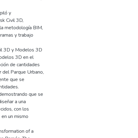
piló y
k Civil 3D,
 la metodología BIM,
gramas y trabajo
vil 3D y Modelos 3D
Modelos 3D en el
ción de cantidades
ar del Parque Urbano,
ente que se
ntidades.
 demostrando que se
diseñar a una
cidos, con los
o en un mismo
nsformation of a