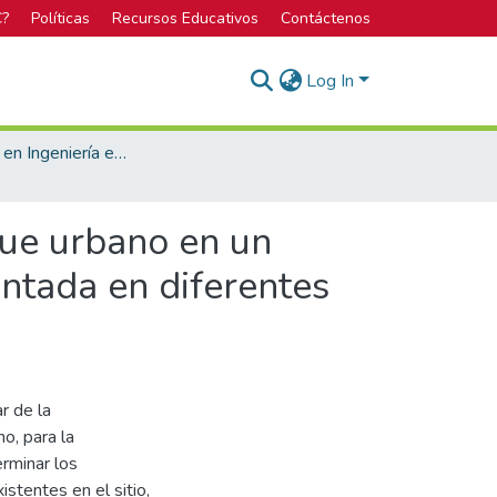
C?
Políticas
Recursos Educativos
Contáctenos
Log In
Licenciatura en Ingeniería en Construcción
que urbano en un
ntada en diferentes
r de la
o, para la
rminar los
stentes en el sitio,