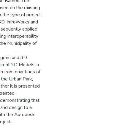
 San Ramón. The
ased on the existing
o the type of project.
 3D, InfraWorks and
sequently applied.
ng interoperability
he Municipality of
ogram and 3D
ferent 3D Models in
n from quantities of
f the Urban Park,
ther it is presented
created.
demonstrating that
 and design to a
with the Autodesk
oject.