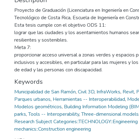
Description
Proyecto de Graduación (Licenciatura en Ingeniería en Cons
Tecnológico de Costa Rica, Escuela de Ingeniería en Const
Esta tesis cumple con el objetivo ODS 11:
lograr que las ciudades y los asentamientos humanos sean 
resilientes y sostenibles.
Meta 7:
proporcionar acceso universal a zonas verdes y espacios p
inclusivos y accesibles, en particular para las mujeres y lo
de edad y las personas con discapacidad.
Keywords
Municipalidad de San Ramón
,
Civil 3D
,
InfraWorks
,
Revit
,
P
Parques urbanos
,
Herramientas -- Interoperabilidad
,
Model
Modelos geométricos
,
Building Information Modeling (BIM
parks
,
Tools -- Interoperability
,
Three-dimensional models
Research Subject Categories::TECHNOLOGY::Engineering
mechanics::Construction engineering