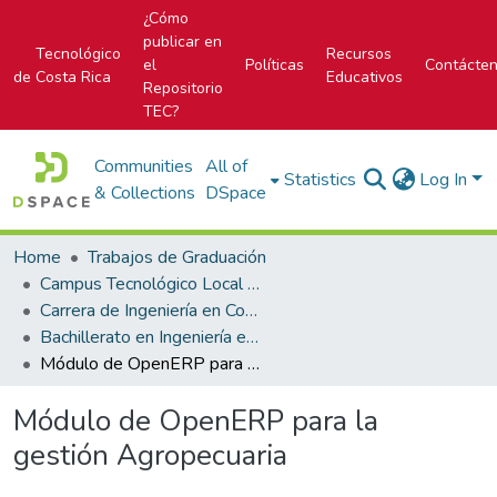
¿Cómo
publicar en
Tecnológico
Recursos
el
Políticas
Contácte
de Costa Rica
Educativos
Repositorio
TEC?
Communities
All of
Statistics
Log In
& Collections
DSpace
Home
Trabajos de Graduación
Campus Tecnológico Local San Carlos
Carrera de Ingeniería en Computación
Bachillerato en Ingeniería en Computación
Módulo de OpenERP para la gestión Agropecuaria
Módulo de OpenERP para la
gestión Agropecuaria