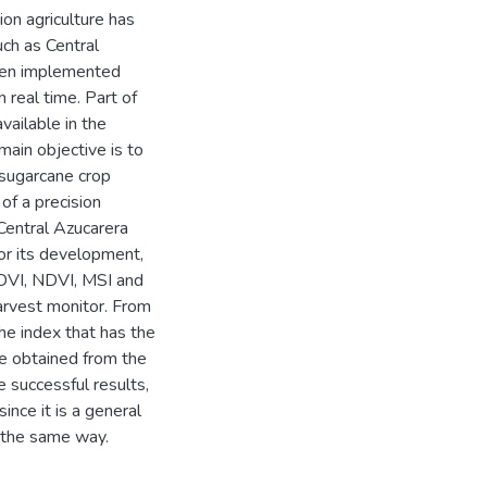
ion agriculture has
ch as Central
been implemented
 real time. Part of
vailable in the
main objective is to
 sugarcane crop
of a precision
Central Azucarera
or its development,
NDVI, NDVI, MSI and
harvest monitor. From
he index that has the
be obtained from the
e successful results,
ince it is a general
n the same way.