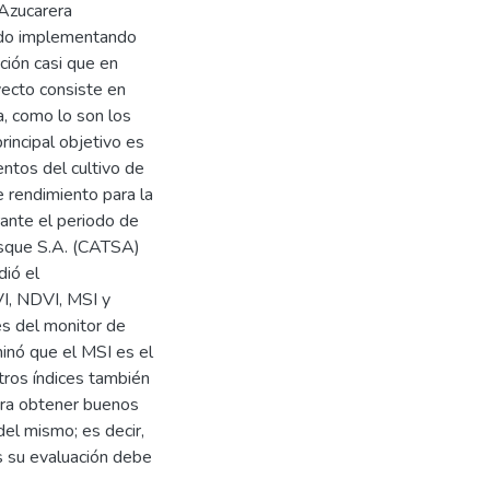
 Azucarera
 ido implementando
ción casi que en
yecto consiste en
a, como lo son los
incipal objetivo es
entos del cultivo de
 rendimiento para la
rante el periodo de
sque S.A. (CATSA)
dió el
I, NDVI, MSI y
és del monitor de
minó que el MSI es el
tros índices también
para obtener buenos
del mismo; es decir,
s su evaluación debe