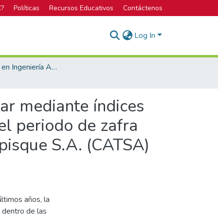
C?
Políticas
Recursos Educativos
Contáctenos
Log In
Licenciatura en Ingeniería Agrícola
car mediante índices
el periodo de zafra
pisque S.A. (CATSA)
ltimos años, la
o dentro de las