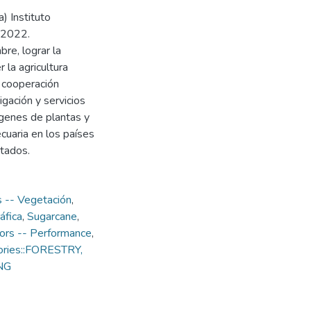
) Instituto
, 2022.
re, lograr la
 la agricultura
 cooperación
tigación y servicios
 genes de plantas y
cuaria en los países
ntados.
s -- Vegetación
,
áfica
,
Sugarcane
,
ors -- Performance
,
ories::FORESTRY,
NG