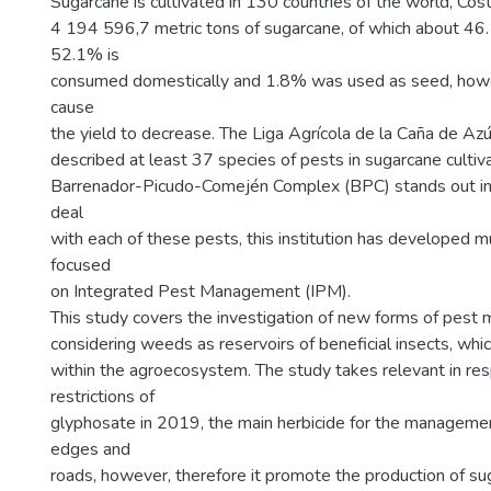
Sugarcane is cultivated in 130 countries of the world, Cos
4 194 596,7 metric tons of sugarcane, of which about 46
52.1% is
consumed domestically and 1.8% was used as seed, howe
cause
the yield to decrease. The Liga Agrícola de la Caña de Az
described at least 37 species of pests in sugarcane cultiva
Barrenador-Picudo-Comején Complex (BPC) stands out in 
deal
with each of these pests, this institution has developed m
focused
on Integrated Pest Management (IPM).
This study covers the investigation of new forms of pest
considering weeds as reservoirs of beneficial insects, whi
within the agroecosystem. The study takes relevant in re
restrictions of
glyphosate in 2019, the main herbicide for the managem
edges and
roads, however, therefore it promote the production of sug