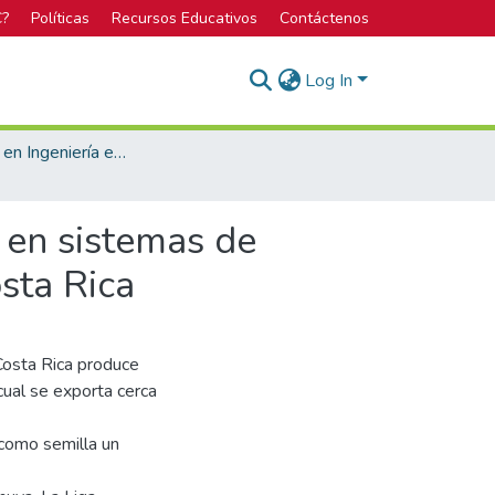
C?
Políticas
Recursos Educativos
Contáctenos
Log In
Licenciatura en Ingeniería en Agronomía
 en sistemas de
sta Rica
Costa Rica produce
cual se exporta cerca
 como semilla un