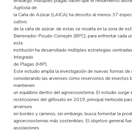
embargo, múltiples plagas hacen que el rendimiento dismi
Agrícola de
la Caña de Azúcar (LAICA) ha descrito al menos 37 especi
cultivo
de la caña de azúcar, de estas se resalta en la zona de es
Barrenador-Picudo-Comején (BPC); para enfrentar cada u
esta
institución ha desarrollado múltiples estrategias centrad
Integrado
de Plagas (MIP).
Este estudio amplía la investigación de nuevas formas de
considerando las arvenses como reservorios de insectos 
mantienen
un equilibrio dentro del agroecosistema. El estudio surge 
restricciones del glifosato en 2019, principal herbicida pa
arvenses
en bordes y caminos, sin embargo, busca fomentar la prod
agroecosistemas más sostenibles. El objetivo general fue 
asociaciones