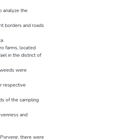
o analyze the
nt borders and roads
a.
ro farms, located
l in the district of
h weeds were
r respective
ds of the sampling
, evenness and
 Porvenir, there were