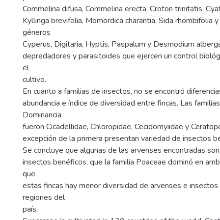
Commelina difusa, Commelina erecta, Croton trinitatis, Cyat
Kyllinga brevifolia, Momordica charantia, Sida rhombifolia 
géneros
Cyperus, Digitaria, Hyptis, Paspalum y Desmodium alberg
depredadores y parasitoides que ejercen un control bioló
el
cultivo.
En cuanto a familias de insectos, no se encontró diferencias
abundancia e índice de diversidad entre fincas. Las famili
Dominancia
fueron Cicadellidae, Chloropidae, Cecidomyiidae y Cerato
excepción de la primera presentan variedad de insectos b
Se concluye que algunas de las arvenses encontradas so
insectos benéficos; que la familia Poaceae dominó en amb
que
estas fincas hay menor diversidad de arvenses e insectos
regiones del
país.