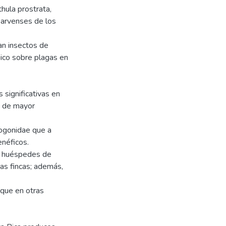
hula prostrata,
y arvenses de los
an insectos de
gico sobre plagas en
 significativas en
as de mayor
pogonidae que a
enéficos.
n huéspedes de
as fincas; además,
 que en otras