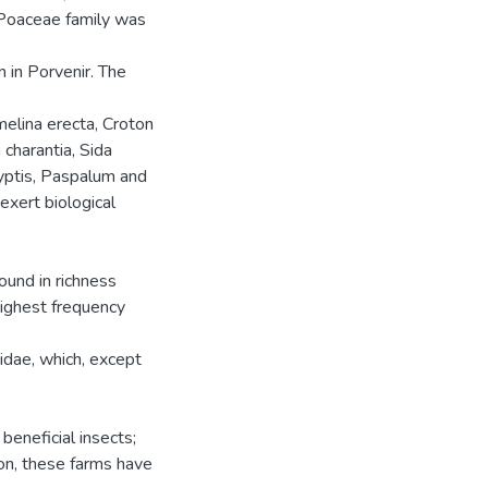
e Poaceae family was
 in Porvenir. The
elina erecta, Croton
 charantia, Sida
Hyptis, Paspalum and
exert biological
ound in richness
highest frequency
idae, which, except
beneficial insects;
ion, these farms have