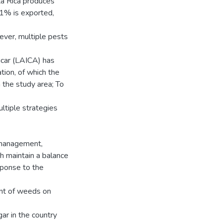
ta Rica produces
.1% is exported,
ver, multiple pests
úcar (LAICA) has
tion, of which the
the study area; To
ultiple strategies
 management,
ch maintain a balance
sponse to the
ent of weeds on
ar in the country