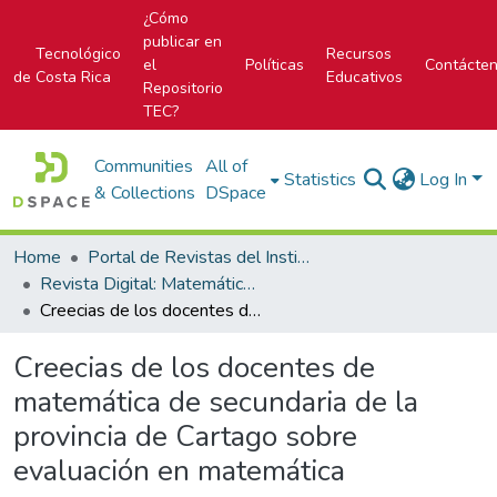
¿Cómo
publicar en
Tecnológico
Recursos
el
Políticas
Contácte
de Costa Rica
Educativos
Repositorio
TEC?
Communities
All of
Statistics
Log In
& Collections
DSpace
Home
Portal de Revistas del Instituto Tecnológico de Costa Rica
Revista Digital: Matemática, Educación e Internet
Creecias de los docentes de matemática de secundaria de la provincia de Cartago sobre evaluación en matemática
Creecias de los docentes de
matemática de secundaria de la
provincia de Cartago sobre
evaluación en matemática