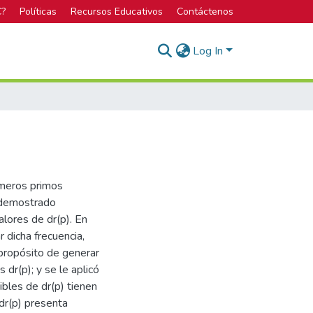
C?
Políticas
Recursos Educativos
Contáctenos
Log In
números primos
a demostrado
alores de dr(p). En
r dicha frecuencia,
 propósito de generar
dr(p); y se le aplicó
bles de dr(p) tienen
 dr(p) presenta