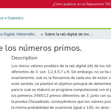
¿Cómo publicar en el Repositorio TE
ce
Statistics
Revista Digital: Matemática, Educación e Internet
Sobre la raíz digital de los números primos.
de los números primos.
Description
Los únicos valores posibles de la raíz digital (dr) de los 
diferentes de 3, son: 1,2,4,5,7 u 8. Sin embargo, no se h
exactamente, cual es la frecuencia de cada uno de estos v
este sentido, se planteó el objetivo principal de determina
para lo cual se elaboró un programa computacional con el
los primeros 348512 primos diferentes de 3, junto con sus 
la prueba Chicuadrado, concluyéndose que los valores posi
la misma probabilidad de ocurrencia (igual a 1/6), es decir,