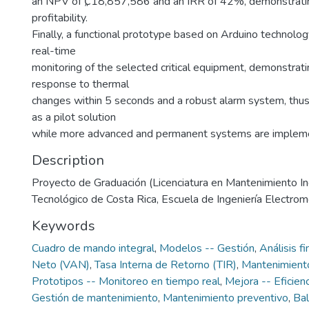
an NPV of ₡18,857,586 and an IRR of 42%, demonstrati
profitability.
Finally, a functional prototype based on Arduino technol
real-time
monitoring of the selected critical equipment, demonstrati
response to thermal
changes within 5 seconds and a robust alarm system, thus va
as a pilot solution
while more advanced and permanent systems are implem
Description
Proyecto de Graduación (Licenciatura en Mantenimiento Indu
Tecnológico de Costa Rica, Escuela de Ingeniería Electro
Keywords
Cuadro de mando integral
,
Modelos -- Gestión
,
Análisis fi
Neto (VAN)
,
Tasa Interna de Retorno (TIR)
,
Mantenimiento
Prototipos -- Monitoreo en tiempo real
,
Mejora -- Eficien
Gestión de mantenimiento
,
Mantenimiento preventivo
,
Bal