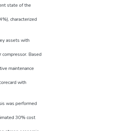
nt state of the
24%), characterized
 key assets with
wer compressor. Based
ntive maintenance
corecard with
lysis was performed
estimated 30% cost