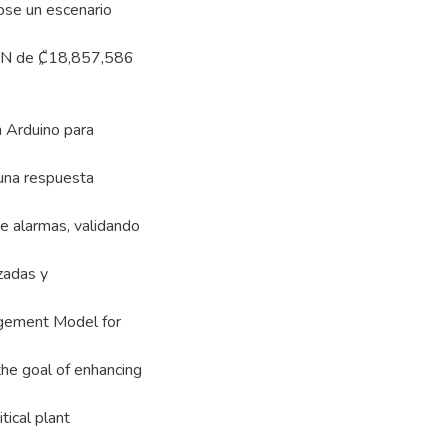
ose un escenario
VAN de ₡18,857,586
n Arduino para
 una respuesta
e alarmas, validando
zadas y
agement Model for
the goal of enhancing
itical plant