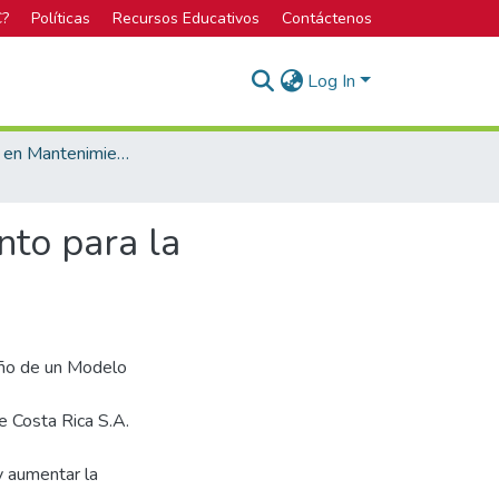
C?
Políticas
Recursos Educativos
Contáctenos
Log In
Licenciatura en Mantenimiento Industrial
to para la
seño de un Modelo
e Costa Rica S.A.
 y aumentar la