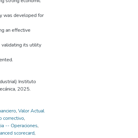
ng strong economic
ogy was developed for
ng an effective
lidating its utility
ented.
strial) Instituto
mecánica, 2025.
nanciero
,
Valor Actual
 correctivo
,
cia -- Operaciones
,
anced scorecard
,