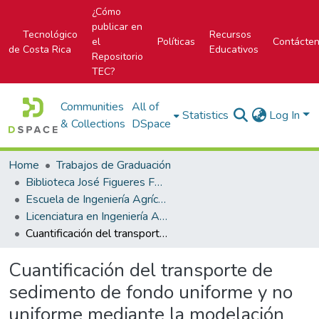
¿Cómo
publicar en
Tecnológico
Recursos
el
Políticas
Contácte
de Costa Rica
Educativos
Repositorio
TEC?
Communities
All of
Statistics
Log In
& Collections
DSpace
Home
Trabajos de Graduación
Biblioteca José Figueres Ferrer
Escuela de Ingeniería Agrícola
Licenciatura en Ingeniería Agrícola
Cuantificación del transporte de sedimento de fondo uniforme y no uniforme mediante la modelación en el río La Estrella, Limón
Cuantificación del transporte de
sedimento de fondo uniforme y no
uniforme mediante la modelación