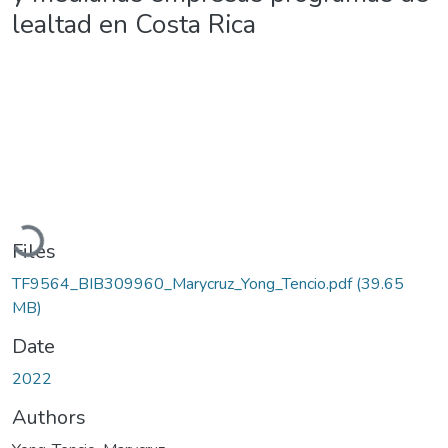
lealtad en Costa Rica
Loading...
Files
TF9564_BIB309960_Marycruz_Yong_Tencio.pdf
(39.65
MB)
Date
2022
Authors