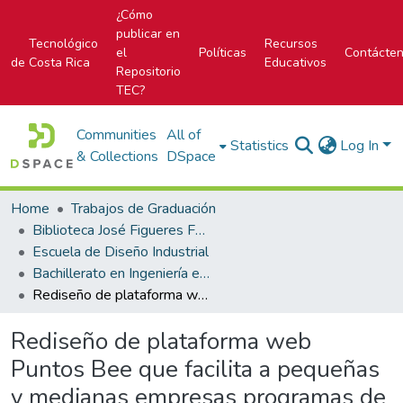
¿Cómo
publicar en
Tecnológico
Recursos
el
Políticas
Contácte
de Costa Rica
Educativos
Repositorio
TEC?
Communities
All of
Statistics
Log In
& Collections
DSpace
Home
Trabajos de Graduación
Biblioteca José Figueres Ferrer
Escuela de Diseño Industrial
Bachillerato en Ingeniería en Diseño Industrial
Rediseño de plataforma web Puntos Bee que facilita a pequeñas y medianas empresas programas de lealtad en Costa Rica
Rediseño de plataforma web
Puntos Bee que facilita a pequeñas
y medianas empresas programas de