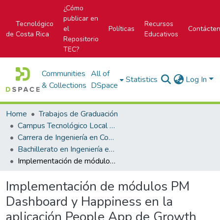
¿Cómo
publicar en
Tecnológico
Recursos
el
Políticas
Contácte
de Costa Rica
Educativos
Repositorio
TEC?
Communities
All of
Statistics
Log In
& Collections
DSpace
Home
Trabajos de Graduación
Campus Tecnológico Local San Carlos
Carrera de Ingeniería en Computación
Bachillerato en Ingeniería en Computación
Implementación de módulos PM Dashboard y Happiness en la aplicación People App de Growth Acceleration Partners
Implementación de módulos PM
Dashboard y Happiness en la
aplicación People App de Growth