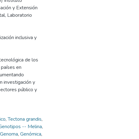
 Instituto
gación y Extensión
tal, Laboratorio
ización inclusiva y
 tecnológica de los
s países en
 aumentando
 investigación y
sectores público y
ico
,
Tectona grandis
,
Genotipos -- Melina
,
- Genoma
,
Genómica
,