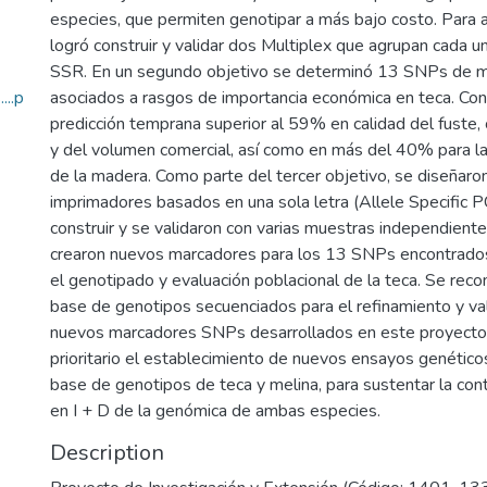
especies, que permiten genotipar a más bajo costo. Para
logró construir y validar dos Multiplex que agrupan cada 
SSR. En un segundo objetivo se determinó 13 SNPs de 
..p
asociados a rasgos de importancia económica en teca. Con
predicción temprana superior al 59% en calidad del fuste
y del volumen comercial, así como en más del 40% para la
de la madera. Como parte del tercer objetivo, se diseñar
imprimadores basados en una sola letra (Allele Specific P
construir y se validaron con varias muestras independiente
crearon nuevos marcadores para los 13 SNPs encontrados,
el genotipado y evaluación poblacional de la teca. Se reco
base de genotipos secuenciados para el refinamiento y val
nuevos marcadores SNPs desarrollados en este proyecto.
prioritario el establecimiento de nuevos ensayos genétic
base de genotipos de teca y melina, para sustentar la con
en I + D de la genómica de ambas especies.
Description