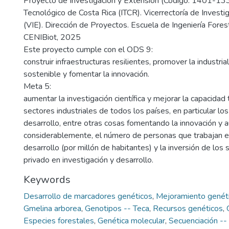
Proyecto de Investigación y Extensión (Código: 1401-133)
Tecnológico de Costa Rica (ITCR). Vicerrectoría de Investi
(VIE). Dirección de Proyectos. Escuela de Ingeniería Fores
CENIBiot, 2025
Este proyecto cumple con el ODS 9:
construir infraestructuras resilientes, promover la industrial
sostenible y fomentar la innovación.
Meta 5:
aumentar la investigación científica y mejorar la capacidad
sectores industriales de todos los países, en particular lo
desarrollo, entre otras cosas fomentando la innovación y
considerablemente, el número de personas que trabajan en
desarrollo (por millón de habitantes) y la inversión de los 
privado en investigación y desarrollo.
Keywords
Desarrollo de marcadores genéticos
,
Mejoramiento genét
Gmelina arborea
,
Genotipos -- Teca
,
Recursos genéticos
,
Especies forestales
,
Genética molecular
,
Secuenciación -