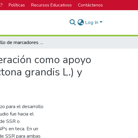
C?
Políticas
Recursos Educativos
Contáctenos
Log In
Desarrollo de marcadores genéticos de última generación como apoyo al mejoramiento genético internacional en teca (Tectona grandis L.) y melina (Gmelina arborea Roxb.) Documento 1
neración como apoyo
tona grandis L.) y
zo para el desarrollo
dio fue hacia el
 de SSR o
Ps en teca. En un
s de SSR para ambas