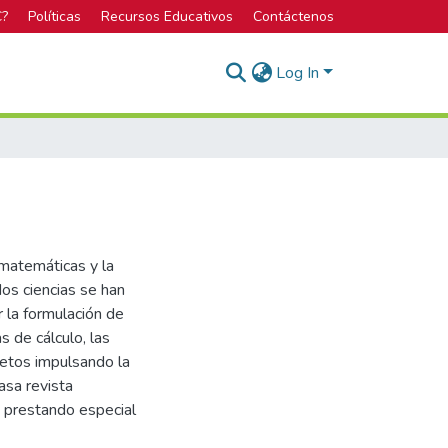
C?
Políticas
Recursos Educativos
Contáctenos
Log In
o
 matemáticas y la
dos ciencias se han
 la formulación de
 de cálculo, las
 retos impulsando la
asa revista
, prestando especial