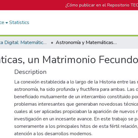
¿Cómo publicar en el Repositorio TE
ce
Statistics
Revista Digital: Matemática, Educación e Internet
Astronomía y Matemáticas, un Matrimonio Fecundo
icas, un Matrimonio Fecund
Description
La conexión establecida a lo largo de la Historia entre las
astronomía, ha sido profunda y fructífera para ambas. Las 
beneficiado mutuamente de un intercambio constituido por
problemas interesantes que generaban novedosas técnicas
cuales al ser aplicadas propiciaban la aparición de nuevos
investigación en un incesante avance. En este trabajo se p
someramente a los principales hitos de esta fértil relación
atención a los desarrollos modernos.